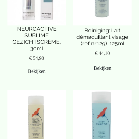
NEUROACTIVE
Reiniging: Lait
SUBLIME
démaquillant visage
GEZICHTSCRÉME,
(ref nr.129), 125ml
30ml
€ 44,10
€ 54,90
Bekijken
Bekijken