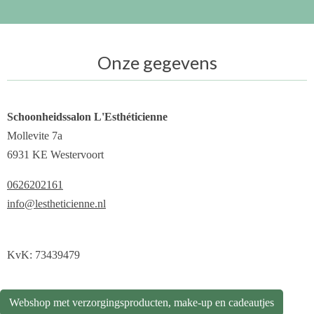
Onze gegevens
Schoonheidssalon L'Esthéticienne
Mollevite 7a
6931 KE Westervoort
0626202161
info@lestheticienne.nl
KvK: 73439479
Webshop met verzorgingsproducten, make-up en cadeautjes