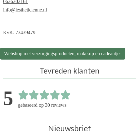
0626202161
info@lestheticienne.nl
KvK: 73439479
Webshop met verzorgingsproducten, make-up en cadeautjes
Tevreden klanten
5
gebaseerd op 30 reviews
Nieuwsbrief