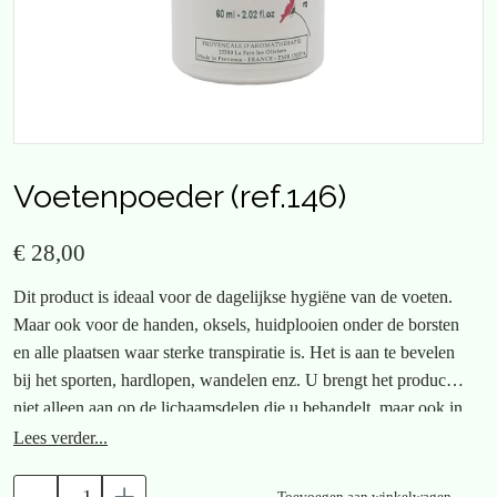
Voetenpoeder (ref.146)
€ 28,00
Dit product is ideaal voor de dagelijkse hygiëne van de voeten.
Maar ook voor de handen, oksels, huidplooien onder de borsten
en alle plaatsen waar sterke transpiratie is. Het is aan te bevelen
bij het sporten, hardlopen, wandelen enz. U brengt het product
niet alleen aan op de lichaamsdelen die u behandelt, maar ook in
de schoenen. De poeder kan ook aangebracht worden in
Lees verder...
rubberhandschoenen. Vooral bij veelvuldig gebruik hiervan.
Toevoegen aan winkelwagen