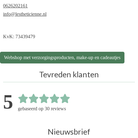
0626202161
info@lestheticienne.nl
KvK: 73439479
Webshop met verzorgingsproducten, make-up en cadeautjes
Tevreden klanten
5
gebaseerd op 30 reviews
Nieuwsbrief