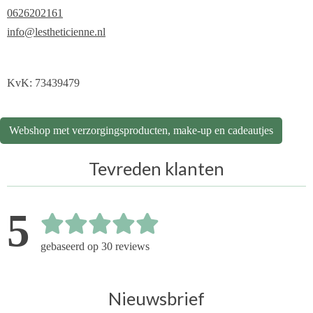
0626202161
info@lestheticienne.nl
KvK: 73439479
Webshop met verzorgingsproducten, make-up en cadeautjes
Tevreden klanten
5
gebaseerd op 30 reviews
Nieuwsbrief