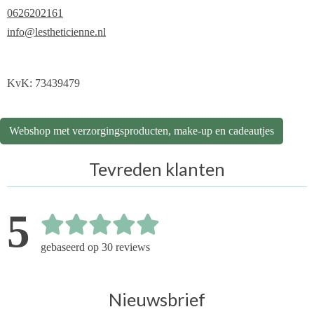
0626202161
info@lestheticienne.nl
KvK: 73439479
Webshop met verzorgingsproducten, make-up en cadeautjes
Tevreden klanten
5
gebaseerd op 30 reviews
Nieuwsbrief