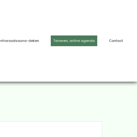
Infraroodsauna-deken
Tarieven, online agenda
Contact