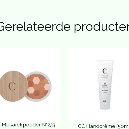
Gerelateerde producte
 Mosaïekpoeder N°233
CC Handcrème [50ml