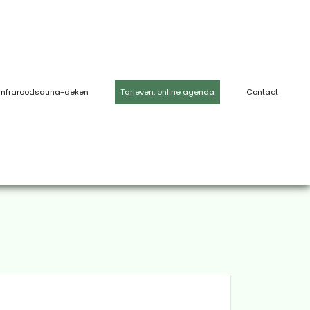
Infraroodsauna-deken
Tarieven, online agenda
Contact