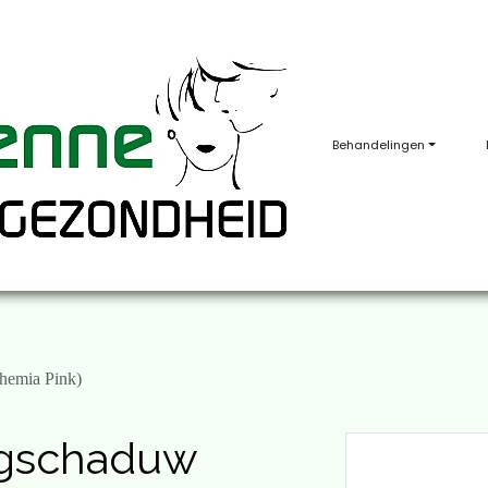
Behandelingen
emia Pink)
ogschaduw