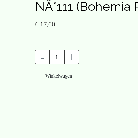
NÂ°111 (Bohemia P
€ 17,00
-
+
Winkelwagen