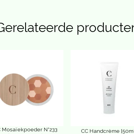
Gerelateerde producte
 Mosaïekpoeder N°233
CC Handcrème [50ml