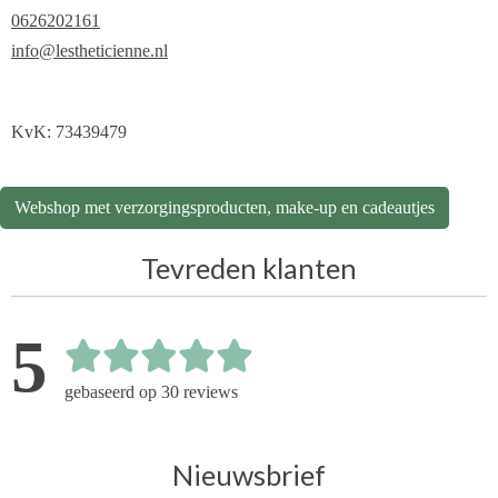
0626202161
info@lestheticienne.nl
KvK: 73439479
Webshop met verzorgingsproducten, make-up en cadeautjes
Tevreden klanten
5
gebaseerd op 30 reviews
Nieuwsbrief