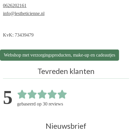
0626202161
info@lestheticienne.nl
KvK: 73439479
Webshop met verzorgingsproducten, make-up en cadeautjes
Tevreden klanten
5
gebaseerd op 30 reviews
Nieuwsbrief