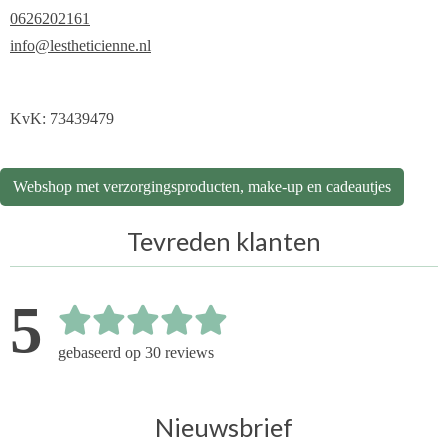
0626202161
info@lestheticienne.nl
KvK: 73439479
Webshop met verzorgingsproducten, make-up en cadeautjes
Tevreden klanten
5
gebaseerd op 30 reviews
Nieuwsbrief