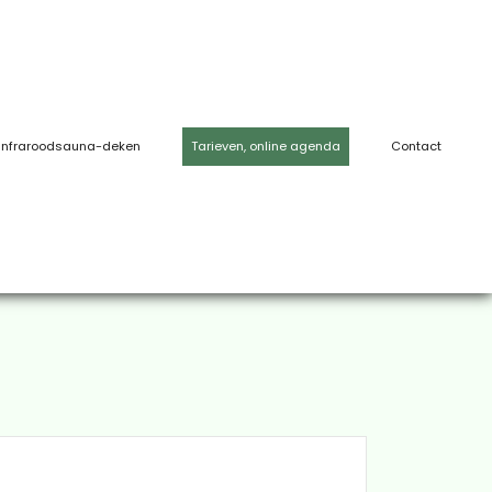
Infraroodsauna-deken
Tarieven, online agenda
Contact