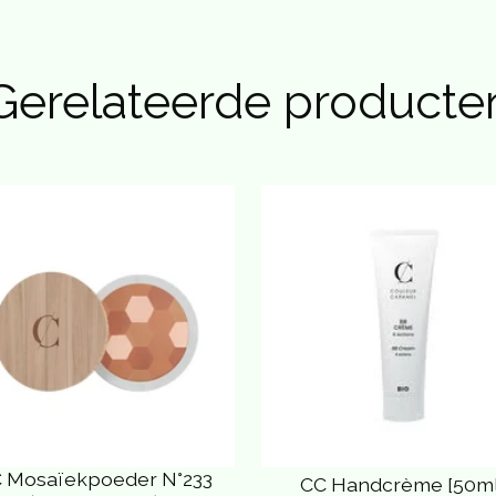
Gerelateerde producte
 Mosaïekpoeder N°233
CC Handcrème [50ml