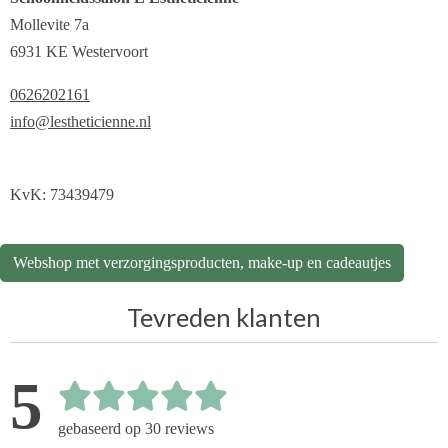
Mollevite 7a
6931 KE Westervoort
0626202161
info@lestheticienne.nl
KvK: 73439479
Webshop met verzorgingsproducten, make-up en cadeautjes
Tevreden klanten
5
gebaseerd op 30 reviews