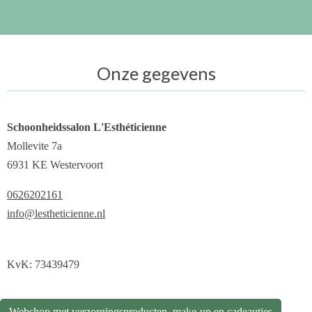
Onze gegevens
Schoonheidssalon L'Esthéticienne
Mollevite 7a
6931 KE Westervoort
0626202161
info@lestheticienne.nl
KvK: 73439479
Webshop met verzorgingsproducten, make-up en cadeautjes