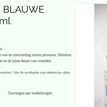
H BLAUWE
ml
m.
n van de uitwisseling tussen personen. Hierdoor
te en de juiste keuze van woorden.
 parfum ? die de weldaden van etherische oliën
arbij helpen met
rapie van ALTEARAH BIO maakt dit mogelijk!
Toevoegen aan winkelwagen
ijf deze vervolgens samen om de alcohol te