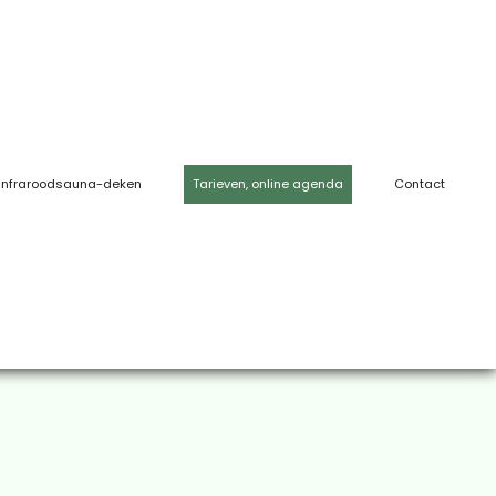
Infraroodsauna-deken
Tarieven, online agenda
Contact