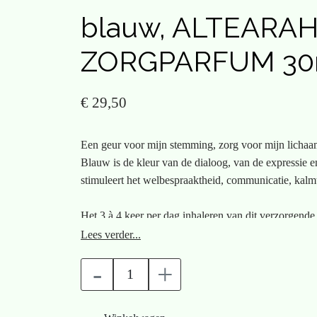
blauw, ALTEARA
ZORGPARFUM 30
€ 29,50
Een geur voor mijn stemming, zorg voor mijn lichaa
Blauw is de kleur van de dialoog, van de expressie e
stimuleert het welbespraaktheid, communicatie, kalm
Het 3 à 4 keer per dag inhaleren van dit verzorgende
en de kleur blauw combineert ? zal uw stem verhelderen u da
Lees verder...
communicatieproblemen. De versimpelde aromathe
-
+
GEBRUIKSAANWIJZING ?
* Verstuif 2 of 3 keer per dag op uw handpalmen. Wr