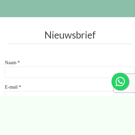
Nieuwsbrief
Naam *
E-mail *
Ik ga akkoord met de
privacyverklaring
.
Aanmelden