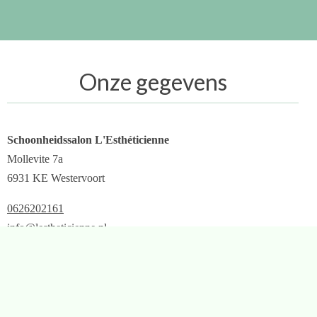
Onze gegevens
Schoonheidssalon L'Esthéticienne
Mollevite 7a
6931 KE Westervoort
0626202161
info@lestheticienne.nl
KvK: 73439479