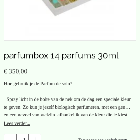
parfumbox 14 parfums 30ml
€ 350,00
Hoe gebruik je de Parfum de soin?
- Spray licht in de holte van de nek om de dag een speciale kleur
te geven. Zo kun je jezelf biologisch parfumeren, met een geur
en een gevoel van welzijn, afhankelijk van de kleur die je kiest.
Lees verder...
- Spray 2 tot 3 keer in de handpalm, wrijf ze in om de alcohol te
verdampen, plaats ze in de buurt van je gezicht en adem 3 keer
Toevoegen aan winkelwagen