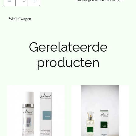
-
+
diep in met je ogen dicht.
Winkelwagen
Spray overal om je heen en laat je omhullen met de voordelen
van reukzin
Gerelateerde
producten