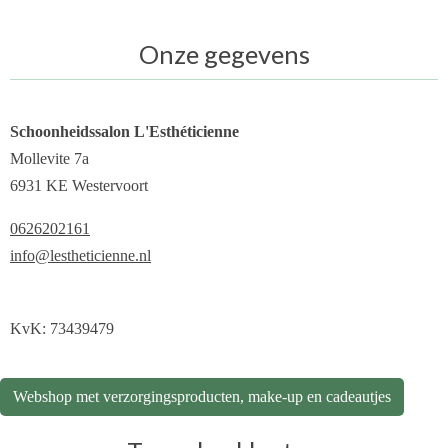
Onze gegevens
Schoonheidssalon L'Esthéticienne
Mollevite 7a
6931 KE Westervoort
0626202161
info@lestheticienne.nl
KvK: 73439479
Webshop met verzorgingsproducten, make-up en cadeautjes