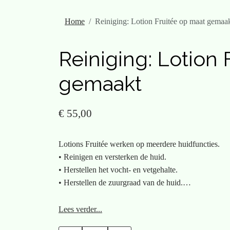
Home
Reiniging: Lotion Fruitée op maat gemaa
Reiniging: Lotion 
gemaakt
€ 55,00
Lotions Fruitée werken op meerdere huidfuncties.
• Reinigen en versterken de huid.
• Herstellen het vocht- en vetgehalte.
• Herstellen de zuurgraad van de huid.
Ze bevatten een hoog gehalte actieve werkstoffen. D
Lees verder...
honingazijn en etherische oliën.