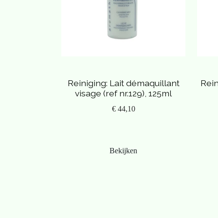
Lotion Fruitée Rougeurs, Couperose (ref.120)
Lotion Fruitée Astringente (ref.124)
Lotion Fruitée Hydratante (ref.131)
Lotion Fruitée Régénérant (ref.152)
Lotion Fruitée Staphilo (ref.600)
Let op! Op maat gemaakte producten daarvan is de prij
Reiniging: Lait démaquillant
Rein
visage (ref nr.129), 125ml
€ 44,10
Bekijken