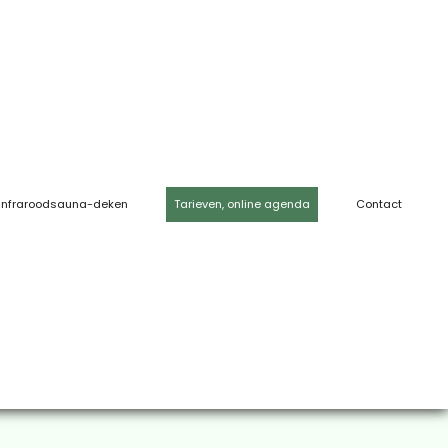
Infraroodsauna-deken
Tarieven, online agenda
Contact