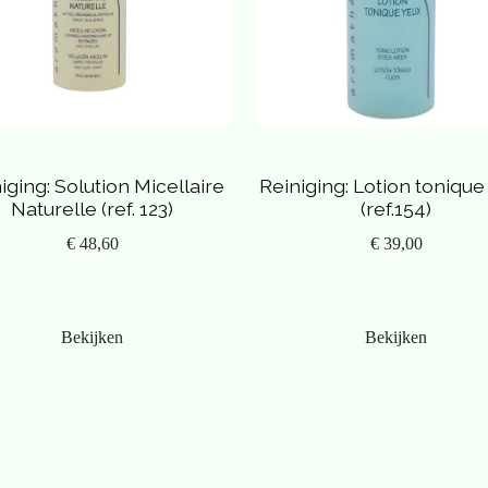
s bij iedereen verschillend. Prijs is vanaf.
iging: Solution Micellaire
Reiniging: Lotion tonique
Naturelle (ref. 123)
(ref.154)
€ 48,60
€ 39,00
Bekijken
Bekijken