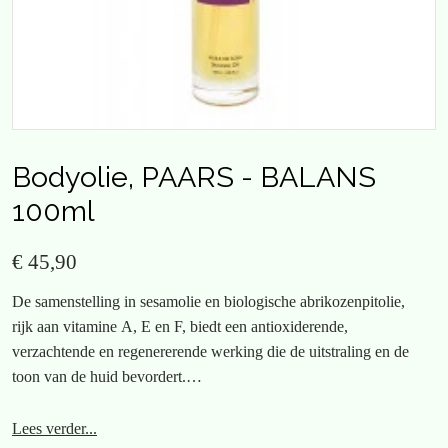
Bodyolie, PAARS - BALANS
100ml
€ 45,90
De samenstelling in sesamolie en biologische abrikozenpitolie,
rijk aan vitamine A, E en F, biedt een antioxiderende,
verzachtende en regenererende werking die de uitstraling en de
toon van de huid bevordert.
De geur Violet Altearah (essentiële oliën van lavendel, lavendel,
Lees verder...