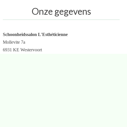
Onze gegevens
Schoonheidssalon L'Esthéticienne
Mollevite 7a
6931 KE Westervoort
0626202161
info@lestheticienne.nl
KvK: 73439479
Webshop met verzorgingsproducten, make-up en cadeautjes