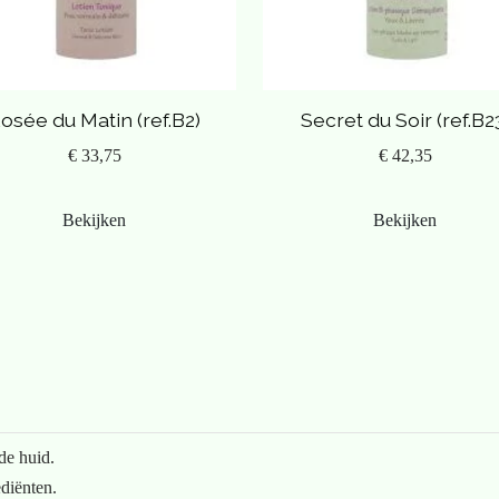
zachte biologisch gebleekte bijenwas, e.o. van
osée du Matin (ref.B2)
Secret du Soir (ref.B2
€ 33,75
€ 42,35
Bekijken
Bekijken
de huid.
diënten.