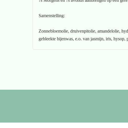
?s Morgens en ?s avonds aanbrengen op een gere
Samenstelling:
Zonnebloemolie, druivenpitolie, amandelolie, hydr
gebleekte bijenwas, e.o. van jasmijn, iris, hysop,