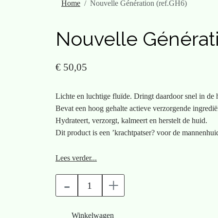
Home
Nouvelle Génération (ref.GH6)
Nouvelle Générati
€ 50,05
Lichte en luchtige fluïde. Dringt daardoor snel in de 
Bevat een hoog gehalte actieve verzorgende ingredië
Hydrateert, verzorgt, kalmeert en herstelt de huid.
Dit product is een ’krachtpatser? voor de mannenhui
Info:
Lees verder...
-
+
Nouvelle Génération is een verzorgingsfluïde voor he
alle huidtypes, ook voor de gevoelige huid. De fluïde 
een ’krachtpatser? om dat hij zoveel functies heeft. H
Winkelwagen
Het verzorgt intensief, kalmeert en ondersteunt de mi