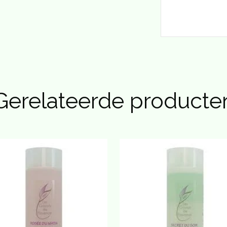
.o. van kajeput. Deze werkt wond helend en
 in de huid en gaat daardoor uitdroging tegen.
de gebouwen werkt. De hysopolie gaat
 de biologisch gebleekte bijenwas verzorgen de
alleen een verfijnde geur, maar zijn heel
Gerelateerde producte
product niet vet is. Noem het daarom een
de huid.
aat van korenbloem, natuurlijk vitamine E,