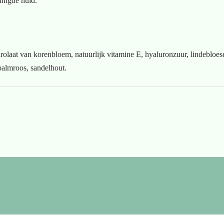
inigde huid.
olaat van korenbloem, natuurlijk vitamine E, hyaluronzuur, lindebloesem
 palmroos, sandelhout.