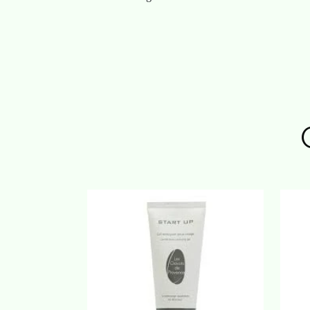
actieve en verzorgende ingrediënten! Bijvoorbeeld e
beschermt de huid. Hyaluronzuur houdt het vocht vast
Ideaal voor de ’kantoorman? die in klimaat geregel
huidirritatie tegen. De verschillende plantenoliën en
huid. De kostbare e.o. van jasmijn en iris geven niet 
heilzaam voor een gevoelige en droge huid.
Nouvelle Génération zal de man bevallen omdat het 
’fluide? en niet een ’crème?.
Gebruiksaanwijzing:
?s Morgens en ?s avonds aanbrengen op een gereinig
Samenstelling:
Zonnebloemolie, druivenpitolie, amandelolie, hydrol