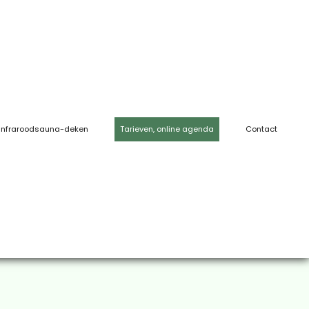
Infraroodsauna-deken
Tarieven, online agenda
Contact