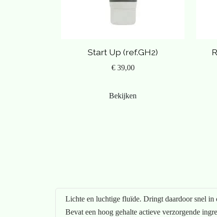
hyaluronzuur, lindebloesem extract, kamille extract, 
jasmijn, iris, hysop, palmroos, sandelhout.
Start Up (ref.GH2)
R
€ 39,00
Bekijken
Lichte en luchtige fluïde. Dringt daardoor snel in 
Bevat een hoog gehalte actieve verzorgende ingre