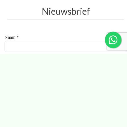
Nieuwsbrief
Naam *
E-mail *
Ik ga akkoord met de
privacyverklaring
.
Aanmelden
* Deze velden zijn verplicht