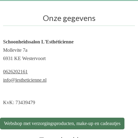
Onze gegevens
Schoonheidssalon L'Esthéticienne
Mollevite 7a
6931 KE Westervoort
0626202161
info@lestheticienne.nl
KvK: 73439479
Webshop met verzorgingsproducten, make-up en cadeautjes