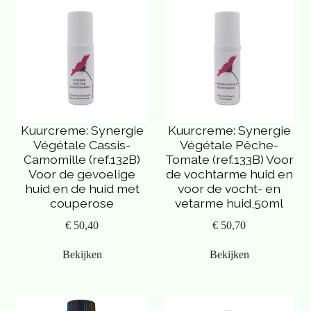
goede reinigende eigenschappen op de huid. Het droogt de huid
niet uit, integendeel, het heeft hydraterende eigenschappen.
Kuurcreme: Synergie
Kuurcreme: Synergie
Végétale Cassis-
Végétale Pêche-
Camomille (ref.132B)
Tomate (ref.133B) Voor
Voor de gevoelige
de vochtarme huid en
huid en de huid met
voor de vocht- en
couperose
vetarme huid,50ml
€ 50,40
€ 50,70
Bekijken
Bekijken