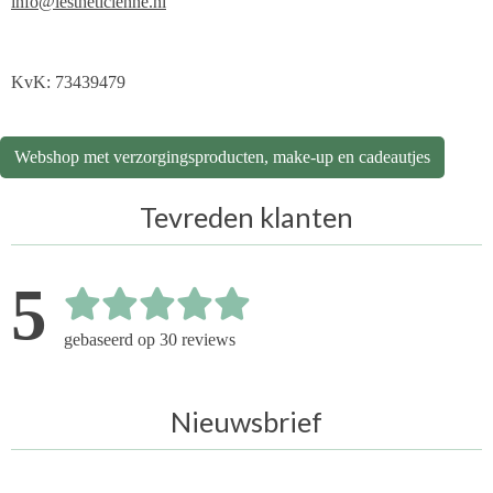
info@lestheticienne.nl
KvK: 73439479
Webshop met verzorgingsproducten, make-up en cadeautjes
Tevreden klanten
5
gebaseerd op 30 reviews
Nieuwsbrief