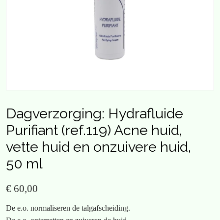
Dagverzorging: Hydrafluide
Purifiant (ref.119) Acne huid,
vette huid en onzuivere huid,
50 ml
€ 60,00
De e.o. normaliseren de talgafscheiding.