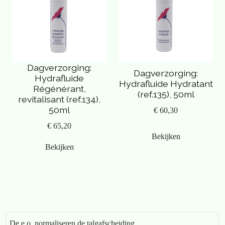
Dagverzorging:
Dagverzorging:
Hydrafluide
Hydrafluide Hydratant
Régénérant,
(ref.135), 50ml
revitalisant (ref.134),
50ml
€ 60,30
€ 65,20
Bekijken
Bekijken
De e.o. normaliseren de talgafscheiding.