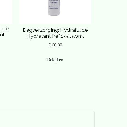
uide
Dagverzorging: Hydrafluide
nt
Hydratant (ref.135), 50ml
€ 60,30
Bekijken