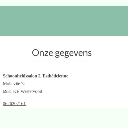
Onze gegevens
Schoonheidssalon L'Esthéticienne
Mollevite 7a
6931 KE Westervoort
0626202161
info@lestheticienne.nl