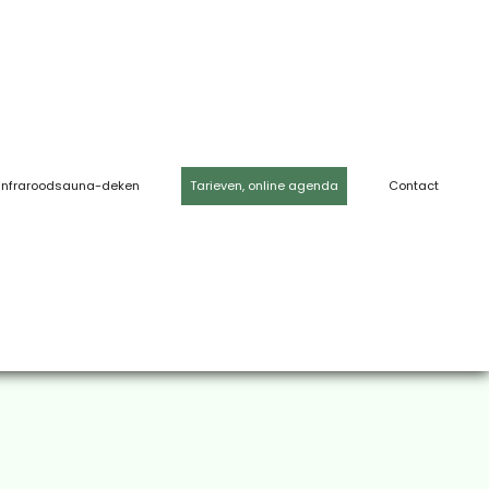
Infraroodsauna-deken
Tarieven, online agenda
Contact