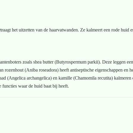
rtraagt het uitzetten van de haarvatwanden. Ze kalmeert een rode huid e
plantenboters zoals shea butter (Butyrospermum parkii). Deze leggen een
an rozenhout (Aniba roseadora) heeft antiseptische eigenschappen en he
aad (Angelica archangelica) en kamille (Chamomila recutita) kalmeren e
 functies waar de huid baat bij heeft.