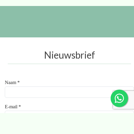
Nieuwsbrief
Naam *
E-mail *
Ik ga akkoord met de
privacyverklaring
.