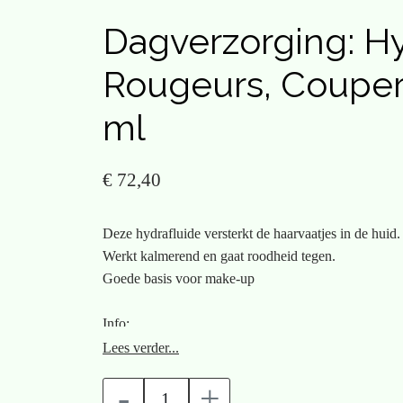
Dagverzorging: Hy
Rougeurs, Coupero
ml
€ 72,40
Deze hydrafluide versterkt de haarvaatjes in de huid.
Werkt kalmerend en gaat roodheid tegen.
Goede basis voor make-up
Info:
Deze ultra snel indringende fluïde versterkt en vertr
Lees verder...
kalmeert een rode huid en heft stuwing op. Het is ee
-
+