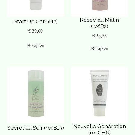
Breng de gel na het scheren zorgvuldig en zuinig aan.
Rosée du Matin
Start Up (ref.GH2)
Samenstelling:
(ref.B2)
€ 39,00
€ 33,75
Natuurlijk vitamine E, Aloë Vera gel, zonnebloemolie,
Bekijken
druivenpitolie, amandelolie, jojobaolie, korenbloem hydrolaat,
Bekijken
haver extract.
Nouvelle Génération
Secret du Soir (ref.B23)
(ref.GH6)